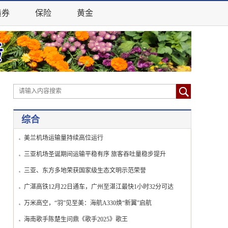
债券
保险
黄金
综合
美兰机场运输量持续高位运行
三亚机场圣诞期间运输平稳有序 旅客吞吐量稳步提升
三亚、东方多地荣获国家级生态文明示范荣誉
广湛高铁12月22日通车，广州至湛江最快1小时32分可达
万米高空，“羽”见至美：海航A330焕“新翼”启航
海南歌手陈楚生问鼎《歌手2025》歌王