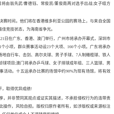
将由翁先武/曹德钰、常俊凯/董俊南两对选手出战;女子组方
赛时间。他们将在香港维多利亚公园的赛场上，与来自全国
最佳竞技状态，为海南省争光。
至21日在广东、香港、澳门举行，广州市将承办开幕式，深圳市
1个小项，群众赛事活动设23个大项、166个小项。广东将承办
场地自行车、击剑、高尔夫球、男子手球、7人制橄榄球、铁人
龄球项目;澳门将承办乒乓球、女子排球成年组、三人篮球、男
事活动。十五运承办比赛的场馆中约90%为现有场馆，将有效
，取得优异成绩!
，并非赞同其观点或证实其描述，不承担侵权行为的连带责
此操作，风险自担。版权归原作者所有，如涉版权或来源标注