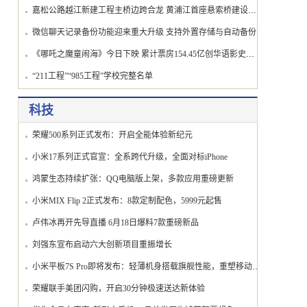
嘉松公路越江新建工程主桥边跨合龙 黄浦江首座悬索桥建设取得关键突破
微信聊天记录备份功能迎来重大升级 支持外置存储与自动备份
《哪吒之魔童闹海》今日下映 累计票房154.45亿创华语影史新纪录
“211工程”“985工程”学校完整名单
科技
荣耀500系列正式发布：开启全能体验新纪元
小米17系列正式官宣：全系跨代升级，全面对标iPhone
鸿蒙生态持续扩张：QQ电脑版上架，多款应用重磅更新
小米MIX Flip 2正式发布：8款定制配色，5999元起售
卢伟冰再开先导直播 6月18日爆料7款重磅新品
刘强东宣布启动六大创新项目重振增长
小米平板7S Pro即将发布：轻薄机身搭载旗舰性能，重塑移动办公体验
荣耀联手美团闪购，开启30分钟极速送达新体验