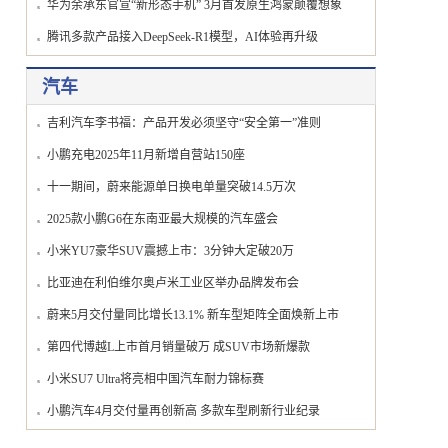
华为余承东官宣“新形态手机” 3月首发原生鸿蒙颠覆想象
腾讯多款产品接入DeepSeek-R1模型，AI体验再升级
汽车
吉利汽车李书福：产品开发必须坚守“安全第一”准则
小鹏充电2025年11月新增自营站150座
十一期间，蔚来能源单日换电单量突破14.5万次
2025款小鹏G6在东南亚最大规模的汽车盛会
小米YU7豪华SUV震撼上市：3分钟大定破20万
比亚迪在利伯维尔奥卢米工业区举办品牌发布会
蔚来5月交付量同比增长13.1% 新车型矩阵全面焕新上市
第四代博越L上市首月销量破万 成SUV市场新爆款
小米SU7 Ultra将亮相中国汽车耐力锦标赛
小鹏汽车4月交付量再创新高 多款车型刷新行业纪录