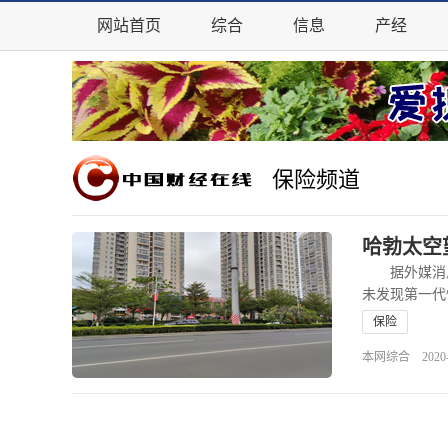
网站首页
综合
信息
产经
保险频道
哈勃太空
据外媒消息
未发现第一代
早……
查
保险
本网综合 2020-06