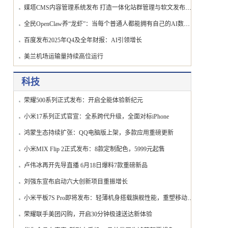
媒塔CMS内容管理系统发布 打造一体化站群管理与软文发布交易平台
全民OpenClaw养“龙虾”：当每个普通人都能拥有自己的AI数字员工
百度发布2025年Q4及全年财报：AI引领增长
美兰机场运输量持续高位运行
科技
荣耀500系列正式发布：开启全能体验新纪元
小米17系列正式官宣：全系跨代升级，全面对标iPhone
鸿蒙生态持续扩张：QQ电脑版上架，多款应用重磅更新
小米MIX Flip 2正式发布：8款定制配色，5999元起售
卢伟冰再开先导直播 6月18日爆料7款重磅新品
刘强东宣布启动六大创新项目重振增长
小米平板7S Pro即将发布：轻薄机身搭载旗舰性能，重塑移动办公体验
荣耀联手美团闪购，开启30分钟极速送达新体验