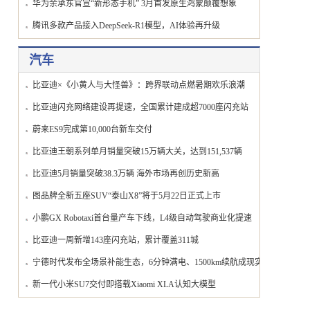
华为余承东官宣“新形态手机” 3月首发原生鸿蒙颠覆想象
腾讯多款产品接入DeepSeek-R1模型，AI体验再升级
汽车
比亚迪×《小黄人与大怪兽》：跨界联动点燃暑期欢乐浪潮
比亚迪闪充网络建设再提速，全国累计建成超7000座闪充站
蔚来ES9完成第10,000台新车交付
比亚迪王朝系列单月销量突破15万辆大关，达到151,537辆
比亚迪5月销量突破38.3万辆 海外市场再创历史新高
图品牌全新五座SUV“泰山X8”将于5月22日正式上市
小鹏GX Robotaxi首台量产车下线，L4级自动驾驶商业化提速
比亚迪一周新增143座闪充站，累计覆盖311城
宁德时代发布全场景补能生态，6分钟满电、1500km续航成现实
新一代小米SU7交付即搭载Xiaomi XLA认知大模型