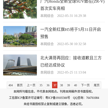
广汽Honda全新全球SUV致在(ZR-V)
首次实车亮相
本网综合 2022-05-31 16:29:38
一汽全新红旗H5将于5月31日开启
预售
本网综合 2022-05-30 10:32:58
北大满哥再回应：接收道歉且三方
已经达成协议
本网综合 2022-05-25 11:13:04
404
首页
上一页
35
36
37
38
39
40
下一页
尾页
本网所刊载信息，不代表本网观点。刊用本网稿件须书面授权。
工信部ICP备案许可证编号：
粤ICP备19105566号
QQ咨询：764761084
未经书面授权禁止复制或建立镜像，违者必究。